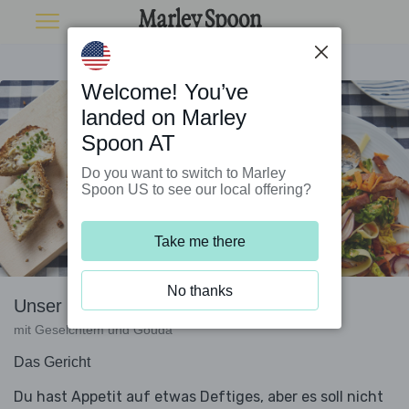
Welcome! You’ve
landed on Marley
Spoon AT
Do you want to switch to Marley
Spoon US to see our local offering?
Take me there
No thanks
Unser Chefsalat
mit Geselchtem und Gouda
Das Gericht
Du hast Appetit auf etwas Deftiges, aber es soll nicht